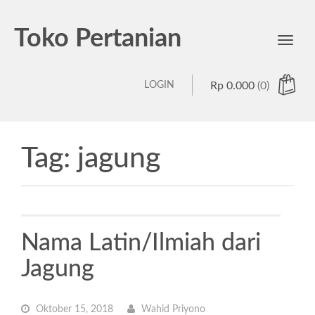
Toko Pertanian
Toggl
navig
LOGIN
Rp
0.000
(0)
Tag:
jagung
Nama Latin/Ilmiah dari
Jagung
Oktober 15, 2018
Wahid Priyono