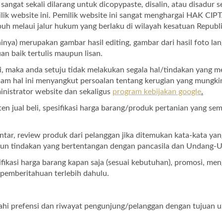
angat sekali dilarang untuk dicopypaste, disalin, atau disadur s
ik website ini. Pemilik website ini sangat menghargai HAK CIPTA
uh melaui jalur hukum yang berlaku di wilayah kesatuan Republi
ainya) merupakan gambar hasil editing, gambar dari hasil foto la
n baik tertulis maupun lisan.
i, maka anda setuju tidak melakukan segala hal/tindakan yang 
am hal ini menyangkut persoalan tentang kerugian yang mungkin
ministrator website dan sekaligus
program kebijakan google
.
ten jual beli, spesifikasi harga barang/produk pertanian yang
ar, review produk dari pelanggan jika ditemukan kata-kata yan
upun tindakan yang bertentangan dengan pancasila dan Undang-
ifikasi harga barang kapan saja (sesuai kebutuhan), promosi, m
a pemberitahuan terlebih dahulu.
ahi prefensi dan riwayat pengunjung/pelanggan dengan tujuan 