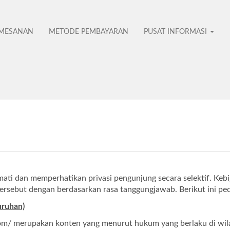
EMESANAN
METODE PEMBAYARAN
PUSAT INFORMASI
No
ti dan memperhatikan privasi pengunjung secara selektif. Keb
sebut dengan berdasarkan rasa tanggungjawab. Berikut ini pedo
uruhan)
ni.com/ merupakan konten yang menurut hukum yang berlaku di w