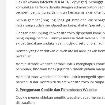
Hak Kekayaan Intelektual (HAKI/Copyright). Sehingga, s
komunikasi terlebih dahulu dengan administrator/pemil
pembeli, pengunjung, dan mitra kerjasama akan ditemp
Semua gambar (.png .jpg .jpeg .gif .bmp dan lain sebag
mitra yang sudah mendapatkan kesepakatan/persetujua
Dengan berkunjung ke website toko tipspetani kami in
pengunjung/pembeli lainnya merasa tidak nyaman. Dal
akibat tindakan-tindakan yang tidak disetujui oleh ad
Konten yang diterbitkan di website ini merupakan kon
pertanian.
Administrator website berhak untuk menghapus koment
penipuan, tindakan tidak jujur dan tindak pidana ma
Administrator website ini berhak untuk mengedit spes
bahkan isi dari konten di dalam website toko ini tanp
2. Penggunaan Cookie dan Perambanan Website
Cookie memungkinkan pemilik website dapat menjelaj
disesuaikan.