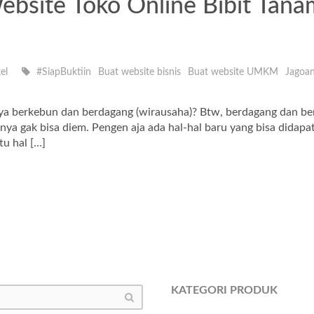
ebsite Toko Online Bibit Tan
el
#SiapBuktiin
Buat website bisnis
Buat website UMKM
Jagoa
a berkebun dan berdagang (wirausaha)? Btw, berdagang dan be
nya gak bisa diem. Pengen aja ada hal-hal baru yang bisa dida
tu hal […]
KATEGORI PRODUK