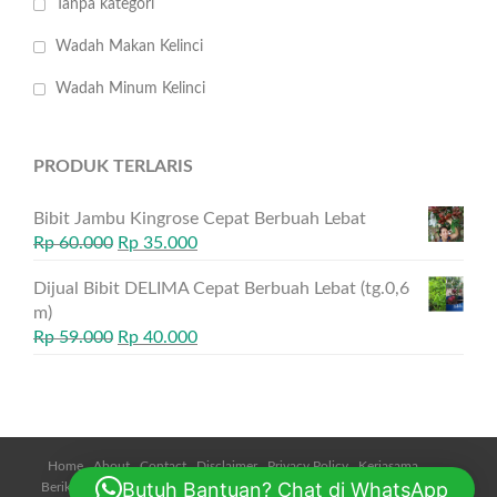
Tanpa kategori
Wadah Makan Kelinci
Wadah Minum Kelinci
PRODUK TERLARIS
Bibit Jambu Kingrose Cepat Berbuah Lebat
Rp
60.000
Rp
35.000
Dijual Bibit DELIMA Cepat Berbuah Lebat (tg.0,6
m)
Rp
59.000
Rp
40.000
Home
About
Contact
Disclaimer
Privacy Policy
Kerjasama
Butuh Bantuan? Chat di WhatsApp
Beriklan
Daftar Harga
Cara Pemesanan
Metode Pembayaran