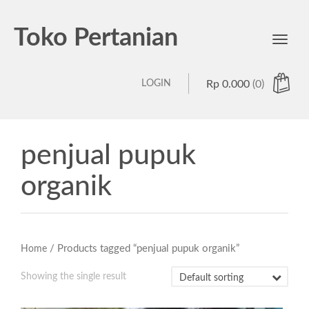
Toko Pertanian
Toggl
navig
LOGIN
Rp
0.000
(0)
penjual pupuk
organik
/ Products tagged “penjual pupuk organik”
Home
Showing the single result