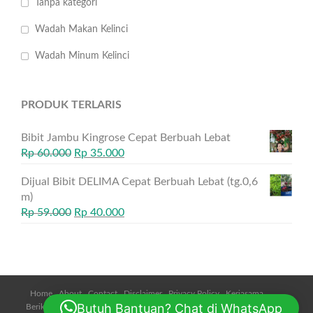
Tanpa kategori
Wadah Makan Kelinci
Wadah Minum Kelinci
PRODUK TERLARIS
Bibit Jambu Kingrose Cepat Berbuah Lebat
Rp
60.000
Rp
35.000
Dijual Bibit DELIMA Cepat Berbuah Lebat (tg.0,6
m)
Rp
59.000
Rp
40.000
Home
About
Contact
Disclaimer
Privacy Policy
Kerjasama
Butuh Bantuan? Chat di WhatsApp
Beriklan
Daftar Harga
Cara Pemesanan
Metode Pembayaran