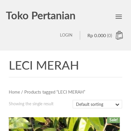
Toko Pertanian
Toggl
navig
LOGIN
Rp
0.000
(0)
LECI MERAH
/ Products tagged “LECI MERAH”
Home
Showing the single result
Sale!