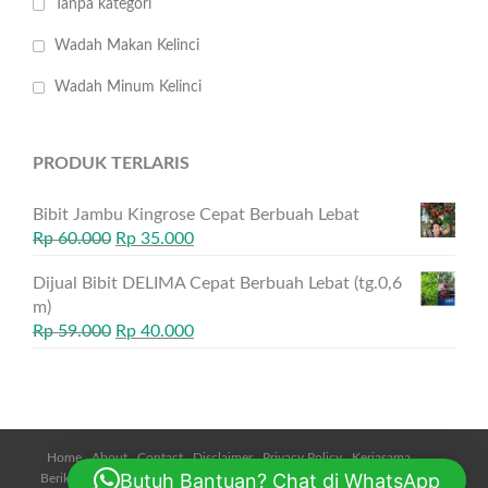
Tanpa kategori
Wadah Makan Kelinci
Wadah Minum Kelinci
PRODUK TERLARIS
Bibit Jambu Kingrose Cepat Berbuah Lebat
Rp
60.000
Rp
35.000
Dijual Bibit DELIMA Cepat Berbuah Lebat (tg.0,6
m)
Rp
59.000
Rp
40.000
Home
About
Contact
Disclaimer
Privacy Policy
Kerjasama
Butuh Bantuan? Chat di WhatsApp
Beriklan
Daftar Harga
Cara Pemesanan
Metode Pembayaran