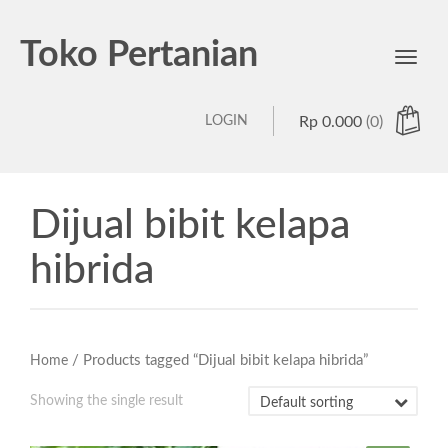
Toko Pertanian
Toggl
navig
LOGIN
Rp
0.000
(0)
Dijual bibit kelapa
hibrida
/ Products tagged “Dijual bibit kelapa hibrida”
Home
Showing the single result