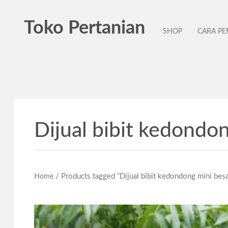
Toko Pertanian
SHOP
CARA P
Dijual bibit kedondo
/ Products tagged “Dijual bibit kedondong mini besa
Home