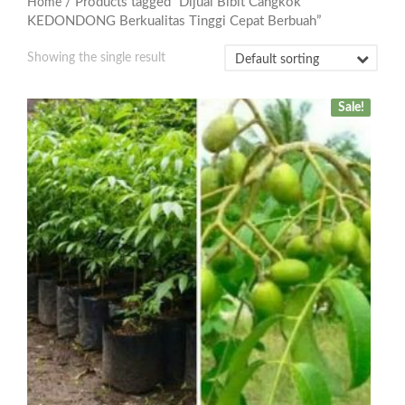
/ Products tagged “Dijual Bibit Cangkok
Home
KEDONDONG Berkualitas Tinggi Cepat Berbuah”
Showing the single result
Sale!